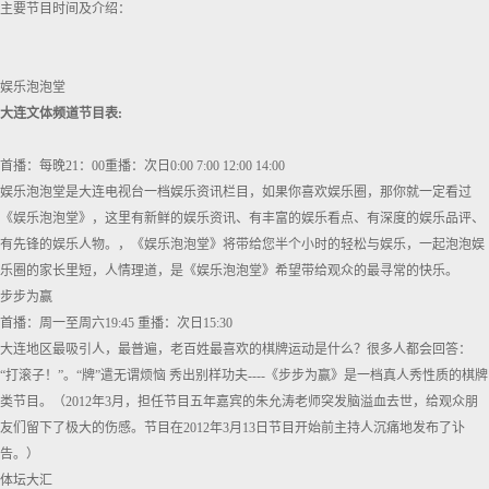
主要节目时间及介绍：
娱乐泡泡堂
大连文体频道节目表:
首播：每晚21：00重播：次日0:00 7:00 12:00 14:00
娱乐泡泡堂是大连电视台一档娱乐资讯栏目，如果你喜欢娱乐圈，那你就一定看过
《娱乐泡泡堂》，这里有新鲜的娱乐资讯、有丰富的娱乐看点、有深度的娱乐品评、
有先锋的娱乐人物。，《娱乐泡泡堂》将带给您半个小时的轻松与娱乐，一起泡泡娱
乐圈的家长里短，人情理道，是《娱乐泡泡堂》希望带给观众的最寻常的快乐。
步步为赢
首播：周一至周六19:45 重播：次日15:30
大连地区最吸引人，最普遍，老百姓最喜欢的棋牌运动是什么？很多人都会回答：
“打滚子！”。“牌”遣无谓烦恼 秀出别样功夫----《步步为赢》是一档真人秀性质的棋牌
类节目。（2012年3月，担任节目五年嘉宾的朱允涛老师突发脑溢血去世，给观众朋
友们留下了极大的伤感。节目在2012年3月13日节目开始前主持人沉痛地发布了讣
告。）
体坛大汇