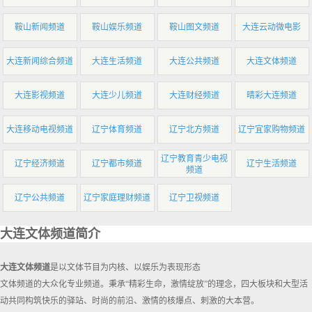
鞍山新闻频道
鞍山娱乐频道
鞍山图文频道
大连云动微电影
大连新闻综合频道
大连生活频道
大连公共频道
大连文体频道
大连影视频道
大连少儿频道
大连财经频道
晴彩大连频道
大连移动电视频道
辽宁体育频道
辽宁北方频道
辽宁宜家购物频道
辽宁教育青少电视
辽宁经济频道
辽宁都市频道
辽宁生活频道
频道
辽宁公共频道
辽宁家庭理财频道
辽宁卫视频道
大连文体频道简介
大连文体频道
是以文体节目为内核、以娱乐为表现形态
文体频道的大众化专业频道。秉承“精彩生命，激情绽放”的理念，四大板块和大型活
动共同构筑快乐的驿站、时尚的前沿、激情的核爆点、刺激的大本营。