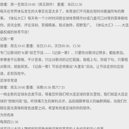
首播：周一至周日19:00（周五除外） 重播：当日22:30
每天在世界体坛发生的大事实在是太多了，体育迷们不可能在短时间看遍所有的赛
事。《体坛大汇》每天有一个小时时间把全球体育精华炒成几盘可口对胃的菜奉献给
你。资讯全新、评论深刻、剪辑精美、观点独特，视野宽广。 《体坛大汇》——大连
最权威的体育节目！
记高一筹
首播：周五19:45 重播：当日23:45，次日09:30、15:50
专门记歌词的“K歌”综艺节目——《记高一筹》，只要你对歌词记得多，都能参加。
参赛者不比歌喉，不计音准，只比对歌词的记忆程度。我唱上句，你接下句，只要唱
对歌词，就能获奖。《记高一筹》节目还将推出“大蓬车”活动，让节目走到社区街
道，走到百姓中。
足球非常道
首播：周五19:00 重播：当晚10:30 周六7:35
一档全新的足球杂志类节目，等着您听我们唠大连足球的家长里短，我们就是大连足
球的"刨根问底"组。听铁嘴万生的犀利点评，品前国脚季铭义的幽默揭秘，当我们忙
碌在晨光熹微和夜色迷蒙之间，希望有热爱足球的你的陪伴。
为你而来
每周四21:30