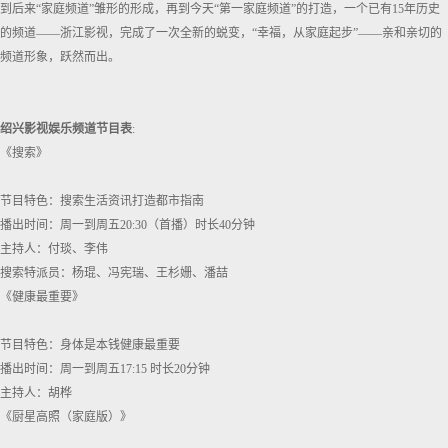
到后来“家庭频道”雏形的形成，再到今天“第一家庭频道”的打造，一个已有15年历史
的频道——浙江影视，完成了一次全新的蜕变，“幸福，从家庭起步”——亲和亲切的
频道形象，跃然而出。
绍兴影视娱乐频道节目表
:
《搜索》
节目特色：搜索生活资讯打造都市指南
播出时间：周一到周五20:30（首播）时长40分钟
主持人：付琰、李伟
搜索特派员：杨琨、冯宪瑞、王杉姗、潘喆
《健康最重要》
节目特色：身体是本钱健康最重要
播出时间：周一到周五17:15 时长20分钟
主持人：胡桦
《厨星高照（家庭版）》