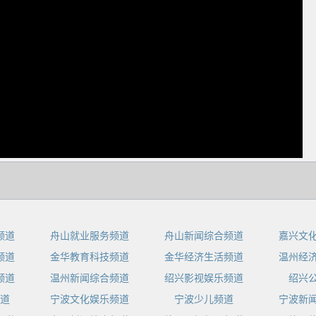
dIn
频道
舟山就业服务频道
舟山新闻综合频道
嘉兴文
频道
金华教育科技频道
金华经济生活频道
温州经
频道
温州新闻综合频道
绍兴影视娱乐频道
绍兴
道
宁波文化娱乐频道
宁波少儿频道
宁波新