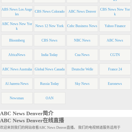
ABS News Los Ange
CBS News New Yor
CBS News Colorado
ABC News Denver
les
k
ABC News New Yor
News 12 New York
Cnbc Business News
Yahoo Finance
k
Bloomberg
CBS News
NBC News
ABC News
AfricaNews
India Today
Cna News
CGTN
ABC News Australia
Global News Canada
Deutsche Welle
France 24
Al Jazeera News
Russia Today
Sky News
Euronews
Newsmax
OAN
ABC News Denver简介
ABC News Denver在线直播
欢迎来到我们的网站收看ABC News Denver直播。 我们的电视频道服务适用于