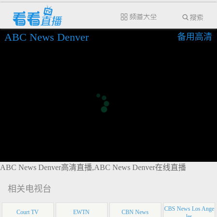
ABC News Denver
备用高清
ABC News Denver高清直播,ABC News Denver在线直播
相关电视台
CBS News Los Ange
Court TV
EWTN
CBN News
les