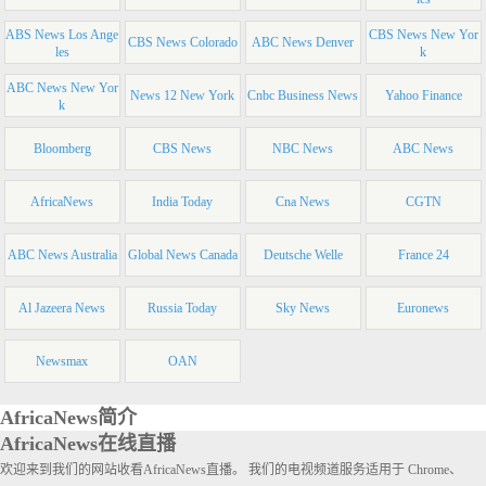
ABS News Los Ange
CBS News New Yor
CBS News Colorado
ABC News Denver
les
k
ABC News New Yor
News 12 New York
Cnbc Business News
Yahoo Finance
k
Bloomberg
CBS News
NBC News
ABC News
AfricaNews
India Today
Cna News
CGTN
ABC News Australia
Global News Canada
Deutsche Welle
France 24
Al Jazeera News
Russia Today
Sky News
Euronews
Newsmax
OAN
AfricaNews简介
AfricaNews在线直播
欢迎来到我们的网站收看AfricaNews直播。 我们的电视频道服务适用于 Chrome、