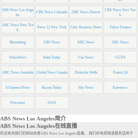
ABS News Los Ange
CBS News New Yor
CBS News Colorado
ABC News Denver
les
k
ABC News New Yor
News 12 New York
Cnbc Business News
Yahoo Finance
k
Bloomberg
CBS News
NBC News
ABC News
AfricaNews
India Today
Cna News
CGTN
ABC News Australia
Global News Canada
Deutsche Welle
France 24
Al Jazeera News
Russia Today
Sky News
Euronews
Newsmax
OAN
ABS News Los Angeles简介
ABS News Los Angeles在线直播
欢迎来到我们的网站收看ABS News Los Angeles直播。 我们的电视频道服务适用于