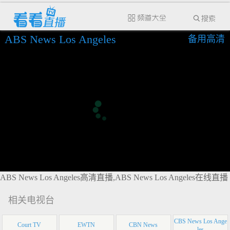
ABS News Los Angeles
备用高清
ABS News Los Angeles高清直播,ABS News Los Angeles在线直播
相关电视台
CBS News Los Ange
Court TV
EWTN
CBN News
les