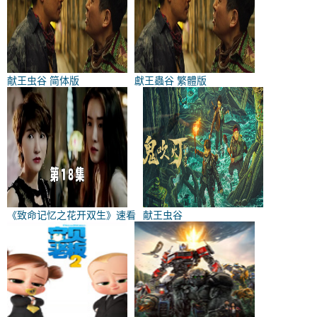
献王虫谷 简体版
獻王蟲谷 繁體版
《致命记忆之花开双生》速看
献王虫谷