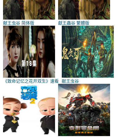
献王虫谷 简体版
獻王蟲谷 繁體版
《致命记忆之花开双生》速看
献王虫谷