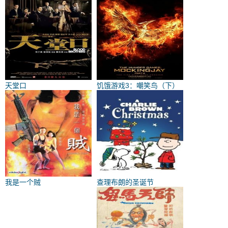
天堂口
饥饿游戏3：嘲笑鸟（下）
我是一个贼
查理布朗的圣诞节