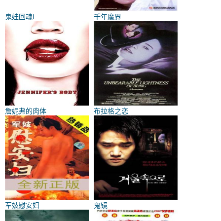
鬼娃回魂I
千年魔界
詹妮弗的肉体
布拉格之恋
军妓慰安妇
鬼镜