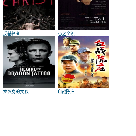
反基督者
心之全蚀
龙纹身的女孩
血战陈庄