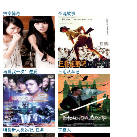
拍案惊奇
圣诞故事
再爱我一次：逆爱
三毛从军记
特警新人类2机动任务
守夜人