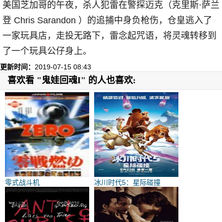
美国芝加哥的午夜，杀人犯雷在警探迈克（克里斯·萨兰
登 Chris Sarandon ）的追捕中身负枪伤，仓皇逃入了
一家玩具店，走投无路下，雷念起咒语，将灵魂转移到
了一个玩具公仔身上。
更新时间：
2019-07-15 08:43
喜欢看 "鬼娃回魂I" 的人也喜欢:
零式战斗机
冰川时代5：星际碰撞