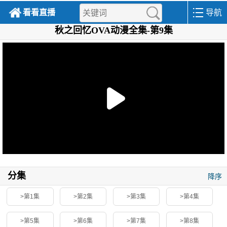
看看直播
导航
秋之回忆OVA动漫全集-第9集
分集
降序
>第1集
>第2集
>第3集
>第4集
>第5集
>第6集
>第7集
>第8集