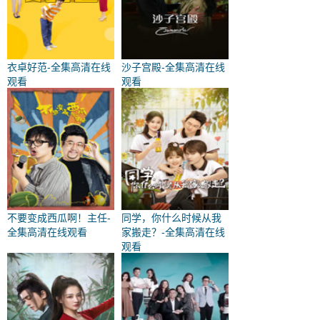
衣卓好范-全集高清在线
沙子宫殿-全集高清在线
观看
观看
不要变成西瓜啊！主任-
同学，你什么时候从我
全集高清在线观看
家搬走？-全集高清在线
观看