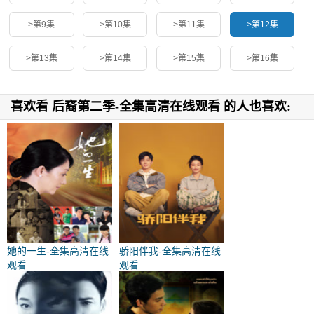
>第9集
>第10集
>第11集
>第12集
>第13集
>第14集
>第15集
>第16集
喜欢看 后裔第二季-全集高清在线观看 的人也喜欢:
她的一生-全集高清在线
骄阳伴我-全集高清在线
观看
观看