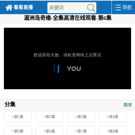
看看直播
导航
湄洲岛奇缘-全集高清在线观看-第6集
分集
降序
>第1集
>第2集
>第3集
>第4集
>第5集
>第6集
>第7集
>第8集