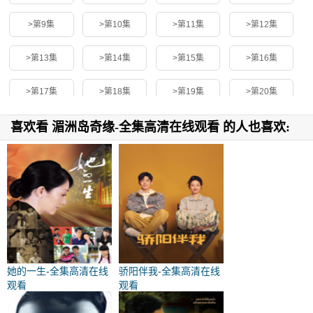
>第9集
>第10集
>第11集
>第12集
>第13集
>第14集
>第15集
>第16集
>第17集
>第18集
>第19集
>第20集
>第21集
>第22集
>第1集
>第2集
喜欢看 湄洲岛奇缘-全集高清在线观看 的人也喜欢:
>第3集
>第4集
>第5集
>第6集
>第7集
>第8集
>第9集
>第10集
>第11集
>第12集
>第13集
>第14集
>第15集
>第16集
>第17集
>第18集
她的一生-全集高清在线
骄阳伴我-全集高清在线
观看
观看
>第19集
>第20集
>第21集
>第22集