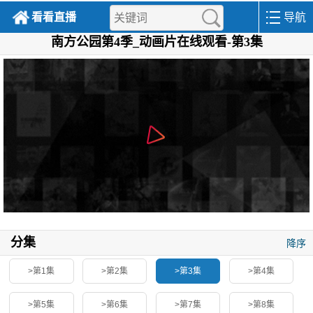
看看直播
导航
南方公园第4季_动画片在线观看-第3集
分集
降序
>第1集
>第2集
>第3集
>第4集
>第5集
>第6集
>第7集
>第8集