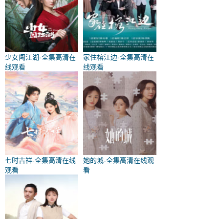
少女闯江湖-全集高清在
家住榕江边-全集高清在
线观看
线观看
七时吉祥-全集高清在线
她的城-全集高清在线观
观看
看