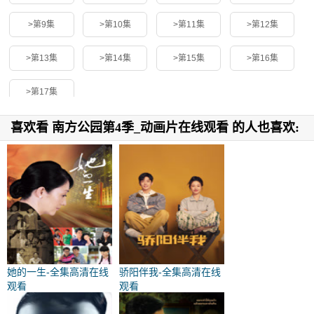
>第9集
>第10集
>第11集
>第12集
>第13集
>第14集
>第15集
>第16集
>第17集
喜欢看 南方公园第4季_动画片在线观看 的人也喜欢:
她的一生-全集高清在线
骄阳伴我-全集高清在线
观看
观看