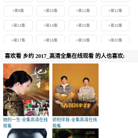
>第9集
>第10集
>第11集
>第12集
>第13集
>第14集
>第15集
>第16集
>第17集
>第18集
>第19集
>第20集
>第21集
>第22集
>第23集
>第24集
喜欢看 乡约 2017_高清全集在线观看 的人也喜欢:
>第25集
>第26集
>第27集
>第28集
>第29集
>第30集
>第31集
>第32集
>第33集
>第34集
>第35集
>第36集
>第37集
>第38集
>第39集
>第40集
她的一生-全集高清在线
骄阳伴我-全集高清在线
观看
观看
>第41集
>第42集
>第43集
>第44集