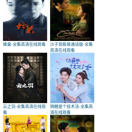
>第45集
>第46集
>第47集
>第48集
>第49集
>第50集
>第51集
>第52集
>第53集
蜂巢-全集高清在线观看
沙子宫殿普通话版-全集
高清在线观看
云之羽-全集高清在线观
锦鲤是个技术活-全集高
看
清在线观看