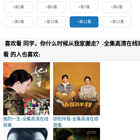
>第5集
>第6集
>第7集
>第8集
>第9集
>第10集
>第11集
>第12集
喜欢看 同学，你什么时候从我家搬走？-全集高清在线
看 的人也喜欢:
她的一生-全集高清在线
骄阳伴我-全集高清在线
观看
观看