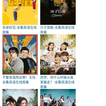
衣卓好范-全集高清在线
沙子宫殿-全集高清在线
观看
观看
不要变成西瓜啊！主任-
同学，你什么时候从我
全集高清在线观看
家搬走？-全集高清在线
观看