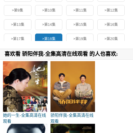
>第9集
>第10集
>第11集
>第12集
>第13集
>第14集
>第15集
>第16集
>第17集
>第18集
>第19集
>第20集
>第21集
>第22集
>第23集
>第24集
喜欢看 骄阳伴我-全集高清在线观看 的人也喜欢:
>第25集
>第26集
>第27集
>第28集
>第29集
>第30集
>第31集
>第32集
>第33集
>第34集
>第35集
>第36集
她的一生-全集高清在线
骄阳伴我-全集高清在线
观看
观看