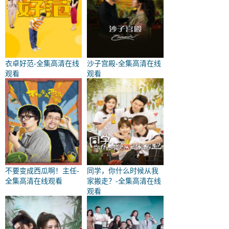
衣卓好范-全集高清在线
沙子宫殿-全集高清在线
观看
观看
不要变成西瓜啊！主任-
同学，你什么时候从我
全集高清在线观看
家搬走？-全集高清在线
观看