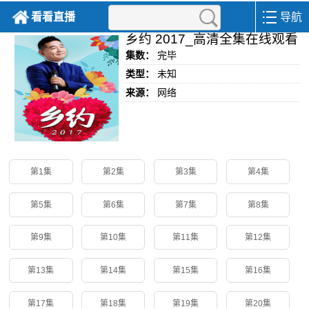
看看直播
导航
乡约 2017_高清全集在线观看
集数：
完毕
类型：
未知
来源：
网络
第1集
第2集
第3集
第4集
第5集
第6集
第7集
第8集
第9集
第10集
第11集
第12集
第13集
第14集
第15集
第16集
第17集
第18集
第19集
第20集