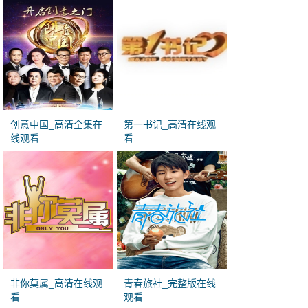
创意中国_高清全集在
第一书记_高清在线观
线观看
看
非你莫属_高清在线观
青春旅社_完整版在线
看
观看