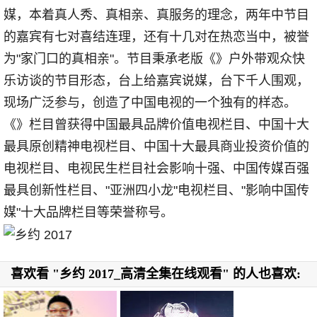
媒，本着真人秀、真相亲、真服务的理念，两年中节目
的嘉宾有七对喜结连理，还有十几对在热恋当中，被誉
为"家门口的真相亲"。节目秉承老版《》户外带观众快
乐访谈的节目形态，台上给嘉宾说媒，台下千人围观，
现场广泛参与，创造了中国电视的一个独有的样态。
《》栏目曾获得中国最具品牌价值电视栏目、中国十大
最具原创精神电视栏目、中国十大最具商业投资价值的
电视栏目、电视民生栏目社会影响十强、中国传媒百强
最具创新性栏目、"亚洲四小龙"电视栏目、"影响中国传
媒"十大品牌栏目等荣誉称号。
喜欢看 "乡约 2017_高清全集在线观看" 的人也喜欢: