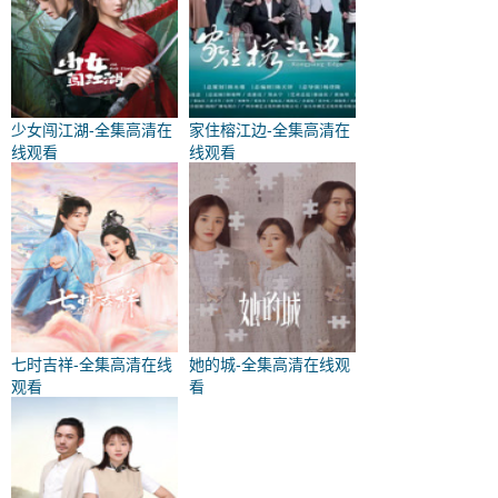
少女闯江湖-全集高清在
家住榕江边-全集高清在
线观看
线观看
七时吉祥-全集高清在线
她的城-全集高清在线观
观看
看