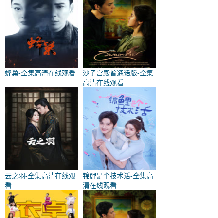
蜂巢-全集高清在线观看
沙子宫殿普通话版-全集
高清在线观看
云之羽-全集高清在线观
锦鲤是个技术活-全集高
看
清在线观看