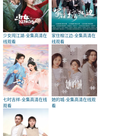
少女闯江湖-全集高清在
家住榕江边-全集高清在
线观看
线观看
七时吉祥-全集高清在线
她的城-全集高清在线观
观看
看