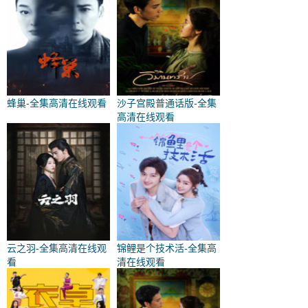
蜂巢-全集高清在线观看
沙子宫殿普通话版-全集
高清在线观看
云之羽-全集高清在线观
锦鲤是个技术活-全集高
看
清在线观看