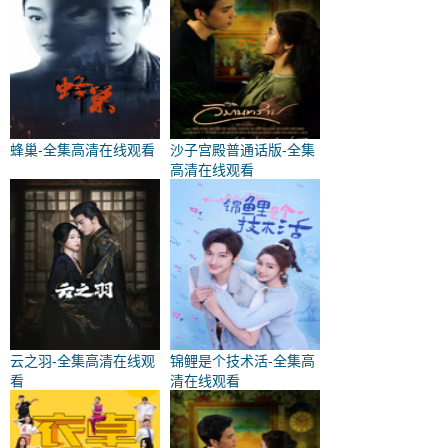
蜂巢-全集高清在线观看
沙子宫殿普通话版-全集
高清在线观看
云之羽-全集高清在线观
锦鲤是个技术活-全集高
看
清在线观看