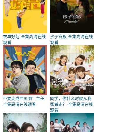
衣卓好范-全集高清在线
沙子宫殿-全集高清在线
观看
观看
不要变成西瓜啊！主任-
同学，你什么时候从我
全集高清在线观看
家搬走？-全集高清在线
观看