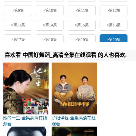
>第9集
>第10集
>第11集
>第12集
>第13集
>第14集
>第15集
>第16集
>第17集
>第18集
>第19集
>第20集
>第21集
>第22集
>第23集
>第24集
喜欢看 中国好舞蹈_高清全集在线观看 的人也喜欢:
>第25集
她的一生-全集高清在线
骄阳伴我-全集高清在线
观看
观看