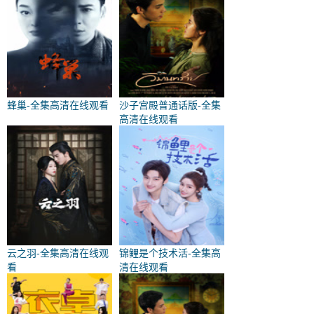
蜂巢-全集高清在线观看
沙子宫殿普通话版-全集
高清在线观看
云之羽-全集高清在线观
锦鲤是个技术活-全集高
看
清在线观看