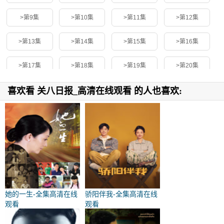
>第9集
>第10集
>第11集
>第12集
>第13集
>第14集
>第15集
>第16集
>第17集
>第18集
>第19集
>第20集
>第21集
>第22集
>第23集
>第24集
喜欢看 关八日报_高清在线观看 的人也喜欢:
>第25集
>第26集
>第27集
>第28集
>第29集
>第30集
>第31集
>第32集
>第33集
>第34集
>第35集
>第36集
>第37集
>第38集
>第39集
>第40集
她的一生-全集高清在线
骄阳伴我-全集高清在线
观看
观看
>第41集
>第42集
>第43集
>第44集