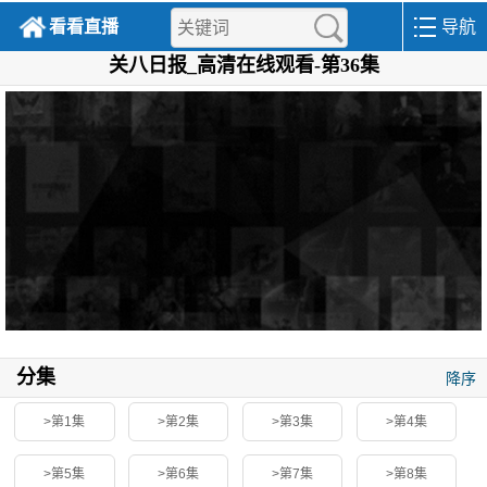
看看直播
导航
关八日报_高清在线观看-第36集
分集
降序
>第1集
>第2集
>第3集
>第4集
>第5集
>第6集
>第7集
>第8集