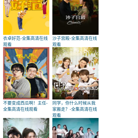
>第85集
>第86集
>第87集
>第88集
>第89集
>第90集
>第91集
>第92集
衣卓好范-全集高清在线
沙子宫殿-全集高清在线
>第93集
>第94集
>第95集
>第96集
观看
观看
>第97集
>第98集
>第99集
>第100集
>第101集
>第102集
>第103集
>第104集
>第105集
>第106集
>第107集
>第108集
>第109集
>第110集
>第111集
>第112集
不要变成西瓜啊！主任-
同学，你什么时候从我
全集高清在线观看
家搬走？-全集高清在线
观看
>第113集
>第114集
>第115集
>第116集
>第117集
>第118集
>第119集
>第120集