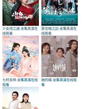
>第121集
>第122集
>第123集
>第124集
>第125集
>第126集
>第127集
>第128集
少女闯江湖-全集高清在
家住榕江边-全集高清在
>第129集
>第130集
>第131集
>第132集
线观看
线观看
>第133集
>第134集
>第135集
>第136集
>第137集
>第138集
>第139集
>第140集
>第141集
>第142集
>第143集
>第144集
>第145集
>第146集
>第147集
>第148集
七时吉祥-全集高清在线
她的城-全集高清在线观
观看
看
>第149集
>第150集
>第151集
>第152集
>第153集
>第154集
>第155集
>第156集