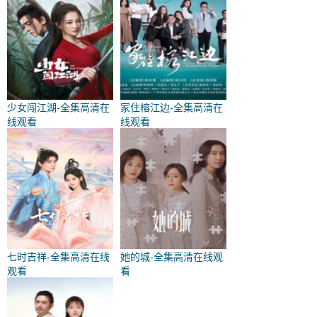
少女闯江湖-全集高清在
家住榕江边-全集高清在
线观看
线观看
七时吉祥-全集高清在线
她的城-全集高清在线观
观看
看