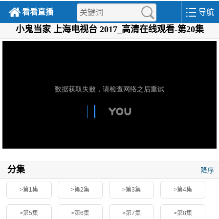
看看直播
导航
小鬼当家 上海电视台 2017_高清在线观看-第20集
分集
降序
>第1集
>第2集
>第3集
>第4集
>第5集
>第6集
>第7集
>第8集