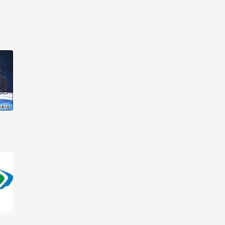
小鬼当家 上海电视台
2017_高清在线观看-第19
集
小鬼当家 上海电视台
2017_高清在线观看-第20
集
小鬼当家 上海电视台
2017_高清在线观看-第21
集
小鬼当家 上海电视台
2017_高清在线观看-第22
集
小鬼当家 上海电视台
2017_高清在线观看-第23
集