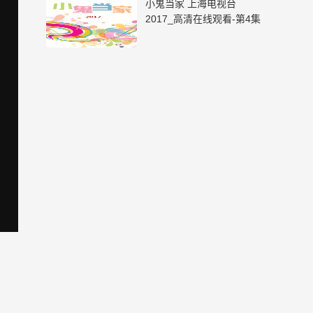
小鬼当家 上海电视台
2017_高清在线观看-第4集
小鬼当家 上海电视台
2017_高清在线观看-第5集
小鬼当家 上海电视台
2017_高清在线观看-第6集
小鬼当家 上海电视台
2017_高清在线观看-第7集
小鬼当家 上海电视台
2017_高清在线观看-第8集