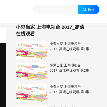
搜索

小鬼当家 上海电视台 2017_高清
在线观看
小鬼当家 上海电视台
2017_高清在线观看-第1集
小鬼当家 上海电视台
2017_高清在线观看-第2集
小鬼当家 上海电视台
2017_高清在线观看-第3集