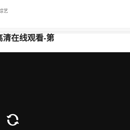
综艺
_高清在线观看-第