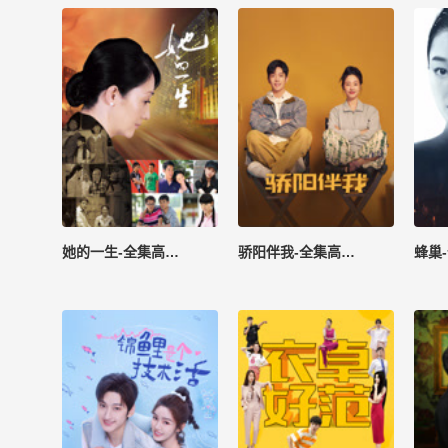
她的一生-全集高清在线观看
骄阳伴我-全集高清在线观看