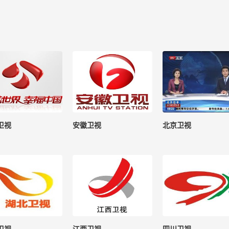
卫视
安徽卫视
北京卫视