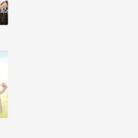
小鬼当家 上海电视台
2017_高清在线观看-第14
集
小鬼当家 上海电视台
2017_高清在线观看-第15
集
小鬼当家 上海电视台
2017_高清在线观看-第16
集
小鬼当家 上海电视台
2017_高清在线观看-第17
集
小鬼当家 上海电视台
2017_高清在线观看-第18
集