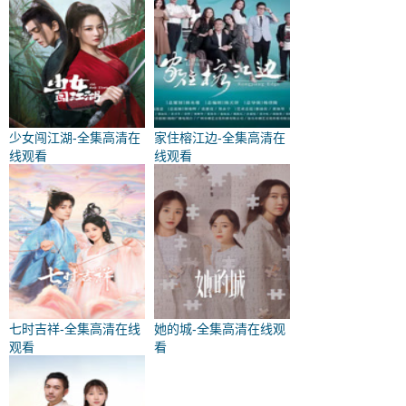
少女闯江湖-全集高清在
家住榕江边-全集高清在
线观看
线观看
七时吉祥-全集高清在线
她的城-全集高清在线观
观看
看