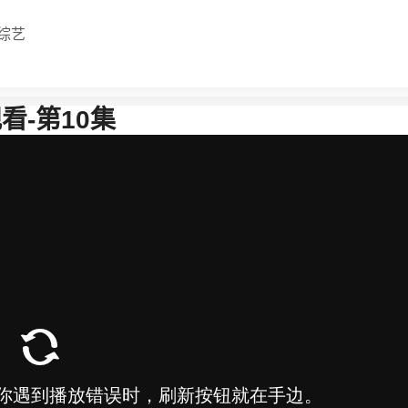
综艺
看-第10集