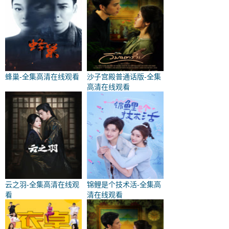
>第45集
>第46集
>第47集
>第48集
>第49集
>第50集
>第51集
蜂巢-全集高清在线观看
沙子宫殿普通话版-全集
高清在线观看
云之羽-全集高清在线观
锦鲤是个技术活-全集高
看
清在线观看