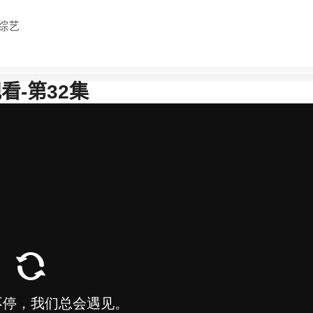
综艺
看-第32集