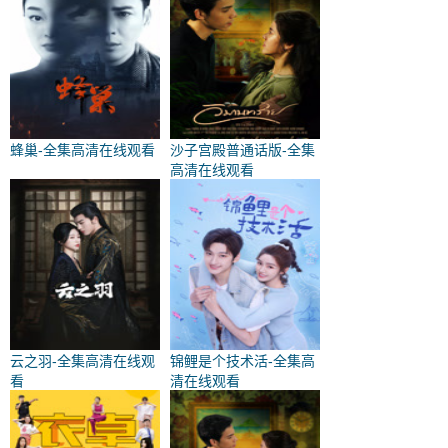
蜂巢-全集高清在线观看
沙子宫殿普通话版-全集
高清在线观看
云之羽-全集高清在线观
锦鲤是个技术活-全集高
看
清在线观看