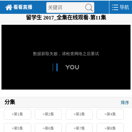
看看直播
导航
留学生 2017_全集在线观看-第11集
分集
降序
>第1集
>第2集
>第3集
>第4集
>第5集
>第6集
>第7集
>第8集