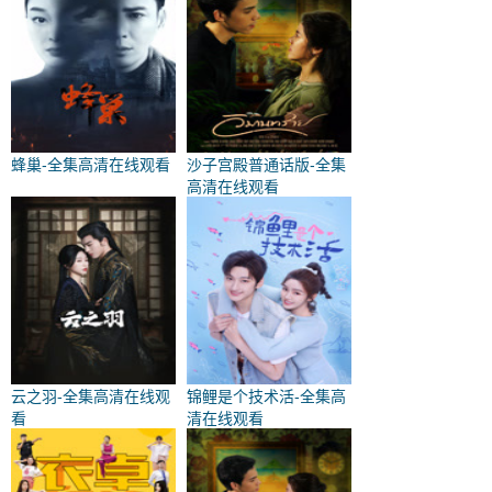
蜂巢-全集高清在线观看
沙子宫殿普通话版-全集
高清在线观看
云之羽-全集高清在线观
锦鲤是个技术活-全集高
看
清在线观看