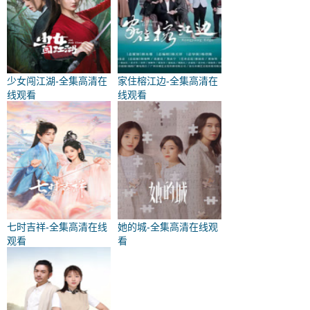
少女闯江湖-全集高清在
家住榕江边-全集高清在
线观看
线观看
七时吉祥-全集高清在线
她的城-全集高清在线观
观看
看