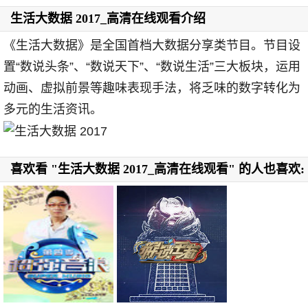
生活大数据 2017_高清在线观看介绍
第21集
第22集
第23集
第24集
《生活大数据》是全国首档大数据分享类节目。节目设
第25集
第26集
第27集
第28集
置“数说头条”、“数说天下”、“数说生活”三大板块，运用
动画、虚拟前景等趣味表现手法，将乏味的数字转化为
第29集
第30集
第31集
第32集
多元的生活资讯。
第33集
第34集
第35集
第36集
第37集
第38集
第39集
第40集
喜欢看 "生活大数据 2017_高清在线观看" 的人也喜欢:
第41集
第42集
第43集
第44集
第45集
第46集
第47集
第48集
第49集
第50集
第51集