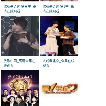
你就是奇迹 第三季_高
你就是奇迹 第3季_高
清在线观看
清在线观看
放歌中国_高清全集在
大戏看北京_全集在线
线观看
观看