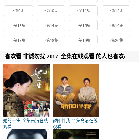
>第9集
>第10集
>第11集
>第12集
>第13集
>第14集
>第15集
>第16集
>第17集
>第18集
>第19集
>第20集
>第21集
>第22集
>第23集
>第24集
喜欢看 非诚勿扰 2017_全集在线观看 的人也喜欢:
>第25集
>第26集
>第27集
>第28集
>第29集
>第30集
>第31集
>第32集
>第33集
>第34集
>第35集
>第36集
>第37集
>第38集
>第39集
>第40集
她的一生-全集高清在线
骄阳伴我-全集高清在线
观看
观看
>第41集
>第42集
>第43集
>第44集