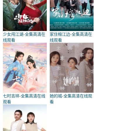
少女闯江湖-全集高清在
家住榕江边-全集高清在
线观看
线观看
七时吉祥-全集高清在线
她的城-全集高清在线观
观看
看