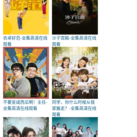
衣卓好范-全集高清在线
沙子宫殿-全集高清在线
观看
观看
不要变成西瓜啊！主任-
同学，你什么时候从我
全集高清在线观看
家搬走？-全集高清在线
观看