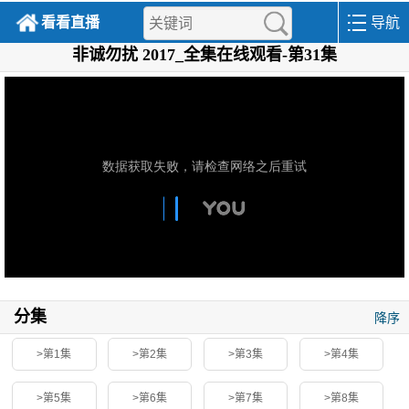
看看直播
导航
非诚勿扰 2017_全集在线观看-第31集
分集
降序
>第1集
>第2集
>第3集
>第4集
>第5集
>第6集
>第7集
>第8集