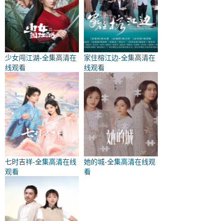
少女闯江湖-全集高清在
家住榕江边-全集高清在
线观看
线观看
七时吉祥-全集高清在线
她的城-全集高清在线观
观看
看