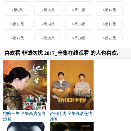
>第9集
>第10集
>第11集
>第12集
>第13集
>第14集
>第15集
>第16集
>第17集
>第18集
>第19集
>第20集
>第21集
>第22集
>第23集
>第24集
喜欢看 非诚勿扰 2017_全集在线观看 的人也喜欢:
>第25集
>第26集
>第27集
>第28集
>第29集
>第30集
>第31集
>第32集
>第33集
>第34集
>第35集
>第36集
>第37集
>第38集
>第39集
>第40集
她的一生-全集高清在线
骄阳伴我-全集高清在线
观看
观看
>第41集
>第42集
>第43集
>第44集