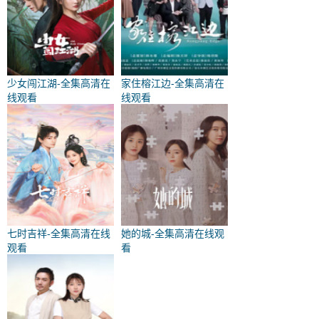
少女闯江湖-全集高清在
家住榕江边-全集高清在
线观看
线观看
七时吉祥-全集高清在线
她的城-全集高清在线观
观看
看