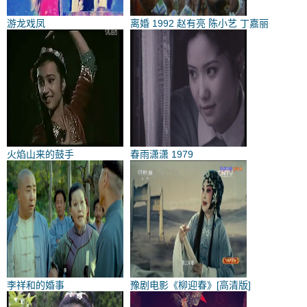
游龙戏凤
离婚 1992 赵有亮 陈小艺 丁嘉丽
火焰山来的鼓手
春雨潇潇 1979
李祥和的婚事
豫剧电影《柳迎春》[高清版]