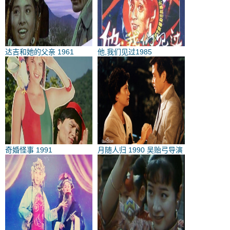
达吉和她的父亲 1961
他,我们见过1985
奇婚怪事 1991
月随人归 1990 吴贻弓导演