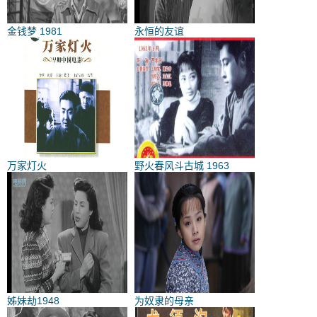
金钱梦 1981
永恒的友谊
万家灯火
野火春风斗古城 1963
姊妹劫1948
为奴隶的母亲