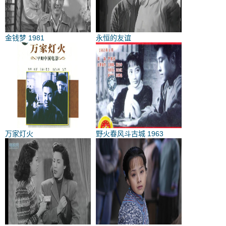
金钱梦 1981
永恒的友谊
万家灯火
野火春风斗古城 1963