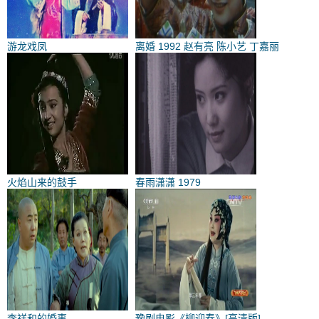
游龙戏凤
离婚 1992 赵有亮 陈小艺 丁嘉丽
火焰山来的鼓手
春雨潇潇 1979
李祥和的婚事
豫剧电影《柳迎春》[高清版]