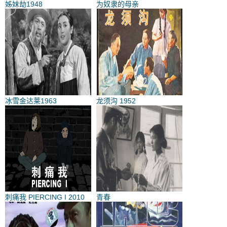
姊妹劫1948
为奴隶的母亲
冰雪金达莱1963
龙须沟 1952
刺痛我 PIERCING I 2010
青春