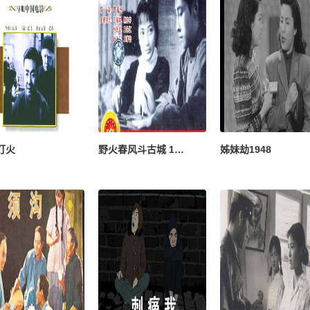
灯火
野火春风斗古城 1963
姊妹劫1948