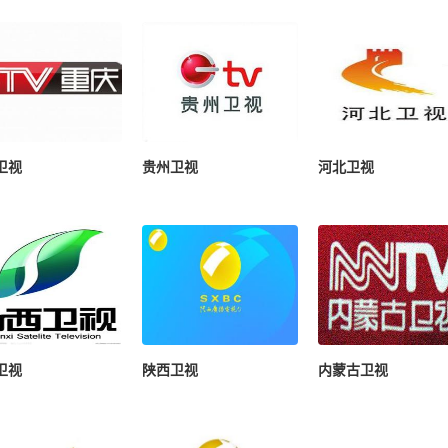
卫视
贵州卫视
河北卫视
卫视
陕西卫视
内蒙古卫视