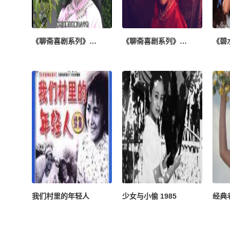
《聊斋喜剧系列》第四部
《聊斋喜剧系列》第一部-官运亨
《碧
我们村里的年轻人
少女与小偷 1985