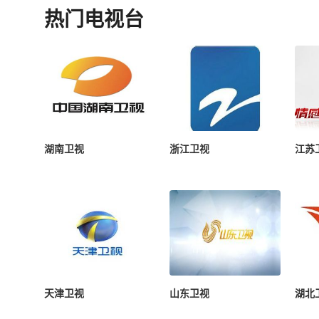
热门电视台
湖南卫视
浙江卫视
江苏
天津卫视
山东卫视
湖北