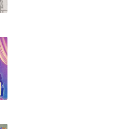
有盼头-全集高清在线观看