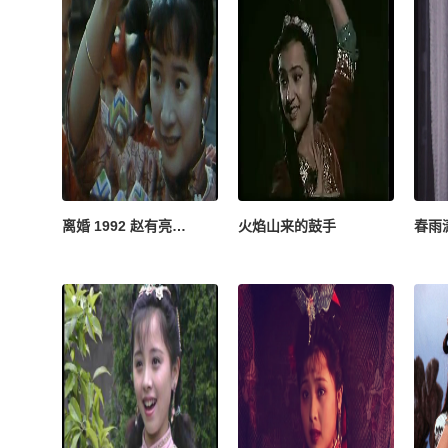
离婚 1992 赵有亮 陈小艺 丁嘉丽
火焰山来的鼓手
春雨潇