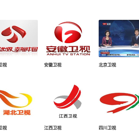
卫视
安徽卫视
北京卫视
卫视
江西卫视
四川卫视