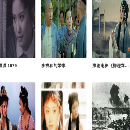
潇 1979
李祥和的婚事
豫剧电影《柳迎春》[高清版]