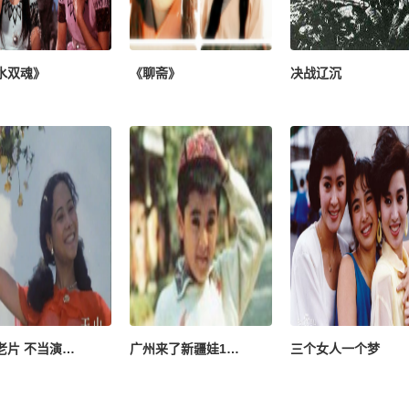
水双魂》
《聊斋》
决战辽沉
经典老片 不当演员的姑娘 1983
广州来了新疆娃1994
三个女人一个梦