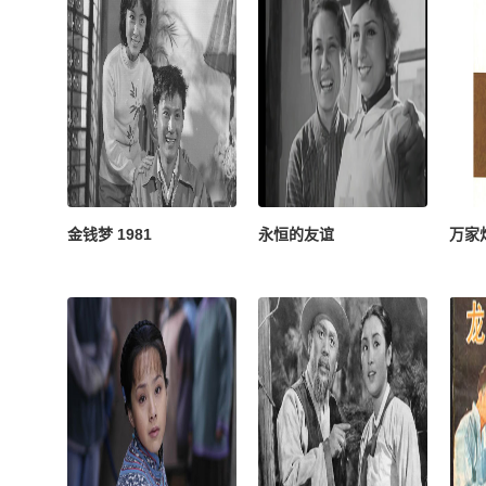
金钱梦 1981
永恒的友谊
万家