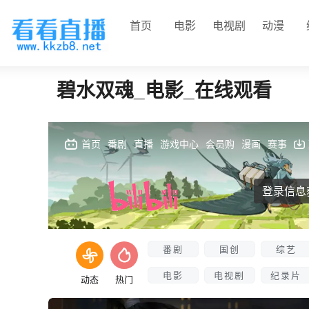
首页
电影
电视剧
动漫
碧水双魂_电影_在线观看