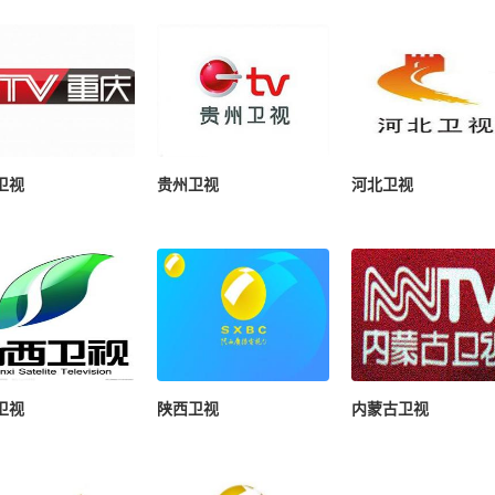
卫视
贵州卫视
河北卫视
卫视
陕西卫视
内蒙古卫视