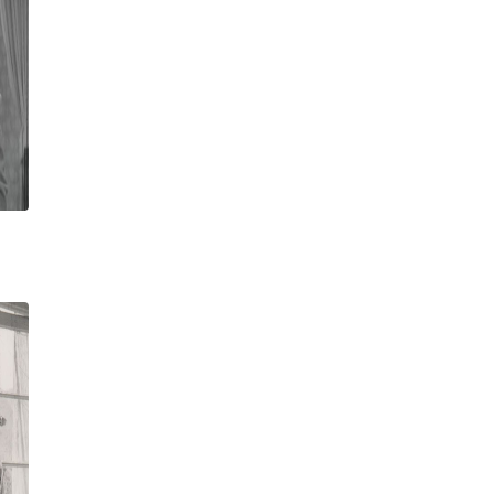
集高清在线观看
同学，你什么时候从我家
搬走？-全集高清在线观看
少女闯江湖-全集高清在线
观看
家住榕江边-全集高清在线
观看
七时吉祥-全集高清在线观
看
她的城-全集高清在线观看