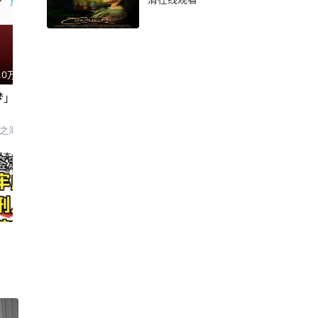
云之羽-全集高清在线观看
锦鲤是个技术活-全集高清
在线观看
衣卓好范-全集高清在线观
看
沙子宫殿-全集高清在线观
看
不要变成西瓜啊！主任-全