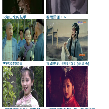
火焰山来的鼓手
春雨潇潇 1979
李祥和的婚事
豫剧电影《柳迎春》[高清版]