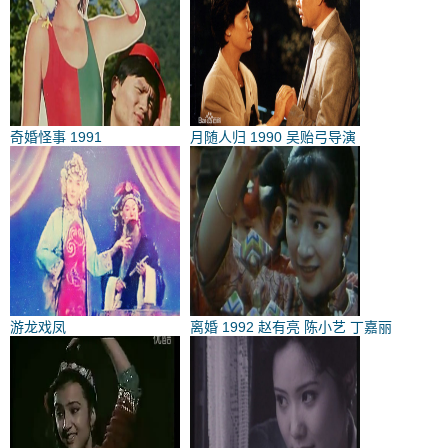
奇婚怪事 1991
月随人归 1990 吴贻弓导演
游龙戏凤
离婚 1992 赵有亮 陈小艺 丁嘉丽