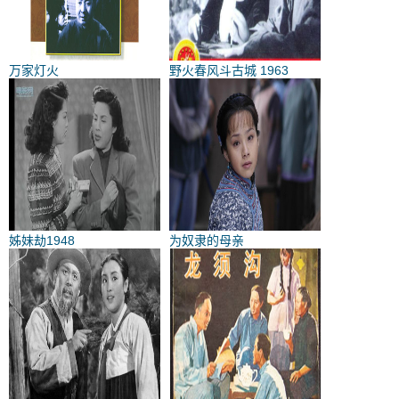
万家灯火
野火春风斗古城 1963
姊妹劫1948
为奴隶的母亲