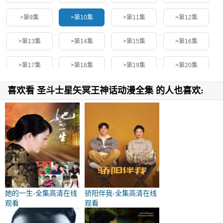
>第9集
>第10集
>第11集
>第12集
>第13集
>第14集
>第15集
>第16集
>第17集
>第18集
>第19集
>第20集
>第21集
>第22集
>第23集
>第24集
喜欢看 圣斗士星矢冥王神话动漫全集 的人也喜欢:
>第25集
>第26集
她的一生-全集高清在线
骄阳伴我-全集高清在线
观看
观看