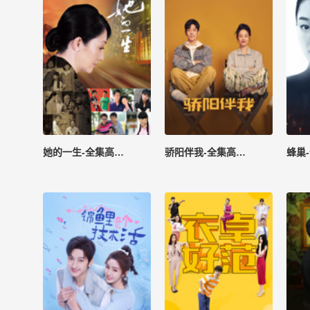
她的一生-全集高清在线观看
骄阳伴我-全集高清在线观看