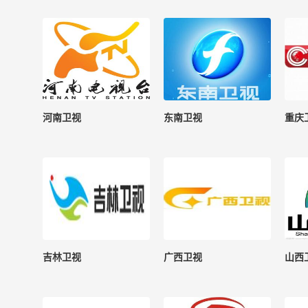
河南卫视
东南卫视
重庆
吉林卫视
广西卫视
山西