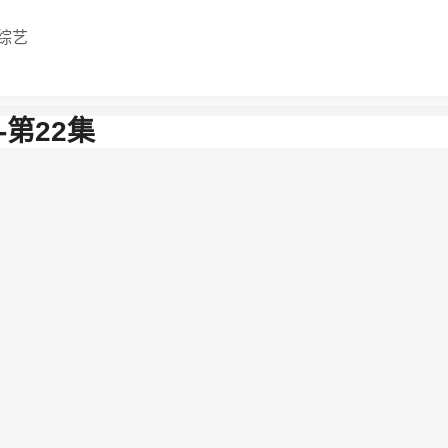
综艺
第22集