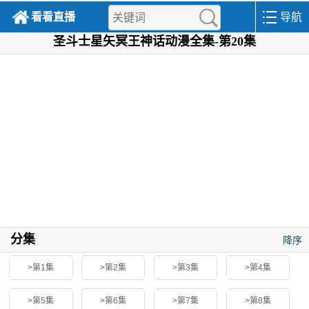
看看直播
导航
圣斗士星矢冥王神话动漫全集-第20集
分集
降序
>第1集
>第2集
>第3集
>第4集
>第5集
>第6集
>第7集
>第8集