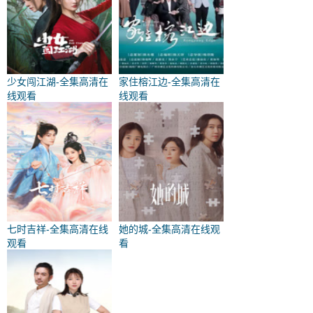
少女闯江湖-全集高清在
家住榕江边-全集高清在
线观看
线观看
七时吉祥-全集高清在线
她的城-全集高清在线观
观看
看