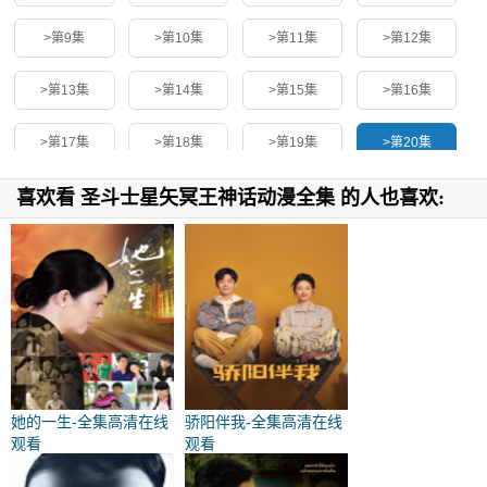
>第9集
>第10集
>第11集
>第12集
>第13集
>第14集
>第15集
>第16集
>第17集
>第18集
>第19集
>第20集
>第21集
>第22集
>第23集
>第24集
喜欢看 圣斗士星矢冥王神话动漫全集 的人也喜欢:
>第25集
>第26集
她的一生-全集高清在线
骄阳伴我-全集高清在线
观看
观看