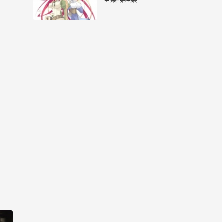
圣斗士星矢冥王神话动漫
全集-第5集
圣斗士星矢冥王神话动漫
全集-第6集
圣斗士星矢冥王神话动漫
全集-第7集
圣斗士星矢冥王神话动漫
全集-第8集
圣斗士星矢冥王神话动漫