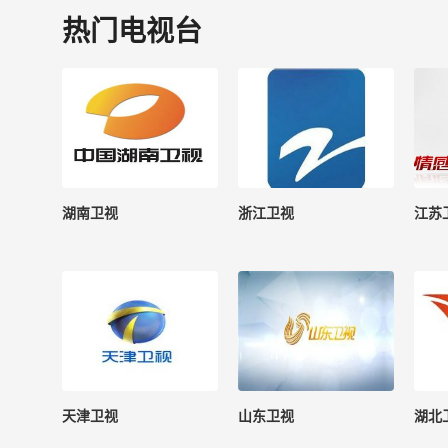
热门电视台
湖南卫视
浙江卫视
江苏
天津卫视
山东卫视
湖北