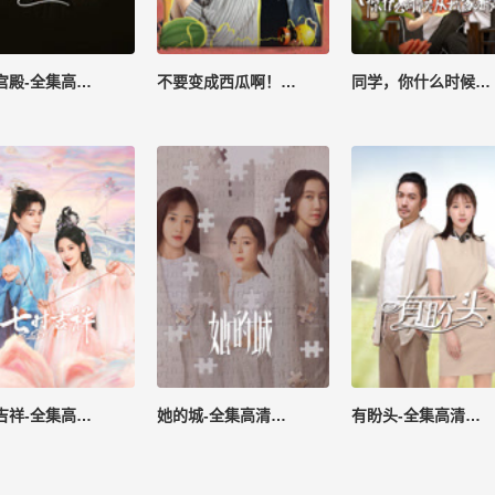
沙子宫殿-全集高清在线观看
不要变成西瓜啊！主任-全集高清在线观看
同学，你什么时候从我家搬走？-全集高清在线观看
七时吉祥-全集高清在线观看
她的城-全集高清在线观看
有盼头-全集高清在线观看