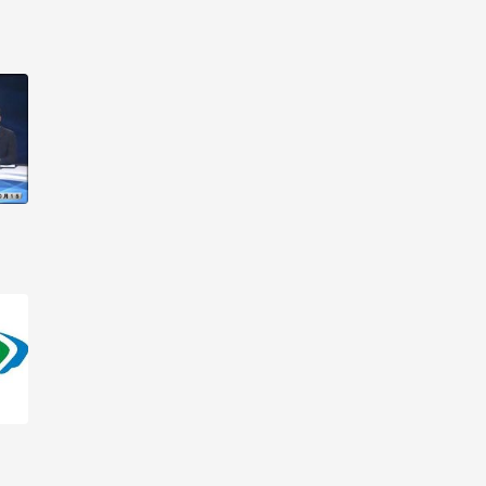
全集-第19集
圣斗士星矢冥王神话动漫
全集-第20集
圣斗士星矢冥王神话动漫
全集-第21集
圣斗士星矢冥王神话动漫
全集-第22集
圣斗士星矢冥王神话动漫
全集-第23集
圣斗士星矢冥王神话动漫