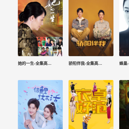
她的一生-全集高清在线观看
骄阳伴我-全集高清在线观看