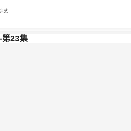
综艺
第23集