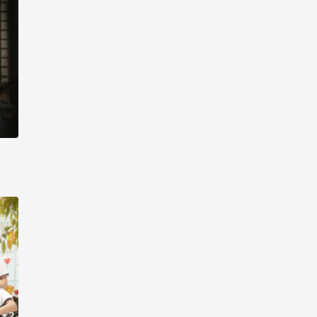
全集-第9集
圣斗士星矢冥王神话动漫
全集-第10集
圣斗士星矢冥王神话动漫
全集-第11集
圣斗士星矢冥王神话动漫
全集-第12集
圣斗士星矢冥王神话动漫
全集-第13集
圣斗士星矢冥王神话动漫