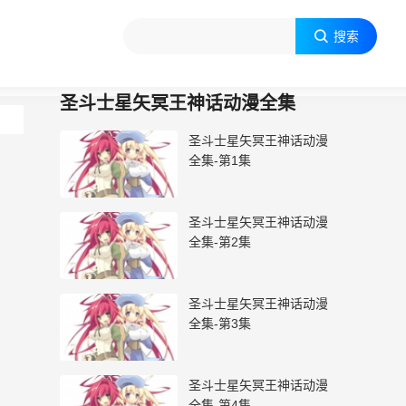
搜索

圣斗士星矢冥王神话动漫全集
圣斗士星矢冥王神话动漫
全集-第1集
圣斗士星矢冥王神话动漫
全集-第2集
圣斗士星矢冥王神话动漫
全集-第3集
圣斗士星矢冥王神话动漫
全集-第4集