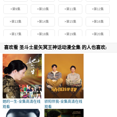
>第9集
>第10集
>第11集
>第12集
>第13集
>第14集
>第15集
>第16集
>第17集
>第18集
>第19集
>第20集
>第21集
>第22集
>第23集
>第24集
喜欢看 圣斗士星矢冥王神话动漫全集 的人也喜欢:
>第25集
>第26集
她的一生-全集高清在线
骄阳伴我-全集高清在线
观看
观看