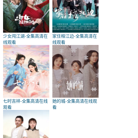
>第121集
>第122集
>第123集
>第124集
>第125集
>第126集
>第127集
>第128集
少女闯江湖-全集高清在
家住榕江边-全集高清在
>第129集
>第130集
>第131集
>第132集
线观看
线观看
>第133集
>第134集
>第135集
>第136集
>第137集
>第138集
>第139集
>第140集
>第141集
>第142集
>第143集
>第144集
>第145集
>第146集
>第147集
>第148集
七时吉祥-全集高清在线
她的城-全集高清在线观
观看
看
>第149集
>第150集
>第151集
>第152集
>第153集
>第154集
>第155集
>第156集