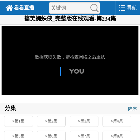
看看直播
导航
搞笑蜘蛛侠_完整版在线观看-第234集
分集
降序
>第1集
>第2集
>第3集
>第4集
>第5集
>第6集
>第7集
>第8集