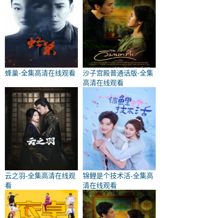
>第45集
>第46集
>第47集
>第48集
>第49集
>第50集
>第51集
>第52集
>第53集
>第54集
>第55集
>第56集
蜂巢-全集高清在线观看
沙子宫殿普通话版-全集
>第57集
>第58集
>第59集
>第60集
高清在线观看
>第61集
>第62集
>第63集
>第64集
>第65集
>第66集
>第67集
>第68集
>第69集
>第70集
>第71集
>第72集
>第73集
>第74集
>第75集
>第76集
云之羽-全集高清在线观
锦鲤是个技术活-全集高
看
清在线观看
>第77集
>第78集
>第79集
>第80集
>第81集
>第82集
>第83集
>第84集